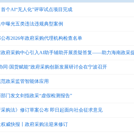
首个AI“无人化”评审试点项目完成
集中曝光五类违法违规典型案例
公布2026年政府采购代理机构检查名单
省政府采购中心引入AI助手辅助开展质疑答复——助力海南政采
协同·国货赋能”政府采购创新发展研讨会在宁波召开
规范政采监管智能体应用
两部门发文剑指政采“虚假检测报告”
府采购法》修订草案公布 即日起面向社会征求意见
社权威快报丨政府采购法迎来修订