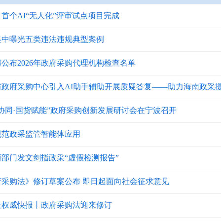
首个AI“无人化”评审试点项目完成
集中曝光五类违法违规典型案例
公布2026年政府采购代理机构检查名单
省政府采购中心引入AI助手辅助开展质疑答复——助力海南政采
协同·国货赋能”政府采购创新发展研讨会在宁波召开
规范政采监管智能体应用
两部门发文剑指政采“虚假检测报告”
府采购法》修订草案公布 即日起面向社会征求意见
社权威快报丨政府采购法迎来修订