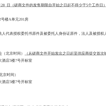
月
28
日
（
磋商文件的发售期限自开始之日起不得少于
5个工作日
2号楼A单元201房
法人代表授权委托书原件及被委托人身份证原件，法人及被授权人
分
（北京时间）
（
从磋商文件开始发出之日起至供应商提交首次
大酒店5楼7号开标室
北京时间）
大酒店5楼7号开标室