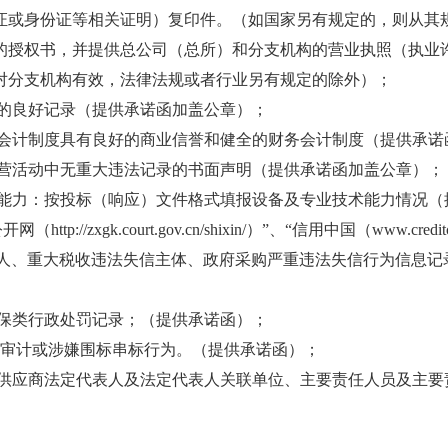
证或身份证等相关证明）复印件。（如国家另有规定的，则从其
的授权书，并提供总公司（总所）和分支机构的营业执照（执业
对分支机构有效，法律法规或者行业另有规定的除外）；
金的良好记录（提供承诺函加盖公章）；
务会计制度具有良好的商业信誉和健全的财务会计制度（提供承诺
经营活动中无重大违法记录的书面声明（提供承诺函加盖公章）；
术能力：按投标（响应）文件格式填报设备及专业技术能力情况
://zxgk.court.gov.cn/shixin/）”、“信用中国（www.cred
入失信被执行人、重大税收违法失信主体、政府采购严重违法失信行为信
环保类行政处罚记录；（提供承诺函）；
巡视审计或涉嫌围标串标行为。（提供承诺函）；
商、供应商法定代表人及法定代表人关联单位、主要责任人员及主