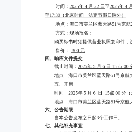
时间：
2025
年
4
月
22
日
至
20
25
年
4
至17:
3
0（北京时间，法定节假日除外）
地点：海口市美兰区蓝天路
51号京航
方式：现场
报名；
购买标书时须提供营业执照复印件，
售价：
300
元
四、响应文件提交
截止时间：
202
5
年
5
月
6
日
15
点
00
地点：
海口市美兰区蓝天路
51号京航
五、开启
时间：
202
5
年
5
月
6
日
15
点
00
分
（
地点：
海口市美兰区蓝天路
51号京航
六、公告期限
自本公告发布之日起
3个工作日。
七、其他补充事宜