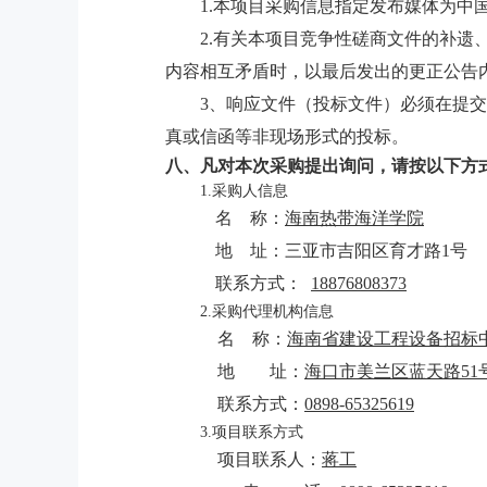
1.本项目采购信息指定发布媒体为中
2.有关本项目竞争性磋商文件的补
内容相互矛盾时，以最后发出的更正公告
3、响应文件（投标文件）必须在提
真或信函等非现场形式的投标。
八、凡对本次采购提出询问，请按
以下方
1.采购人信息
名
称：
海南热带海洋学院
地
址：
三亚市吉阳区育才路1号
联系方式：
18876808373
2.采购代理机构信息
名
称：
海南省建设工程设备招标
地 址：
海口市美兰区蓝天路
5
联系方式：
0898-65325619
3.项目联系方式
项目联系人：
蒋
工