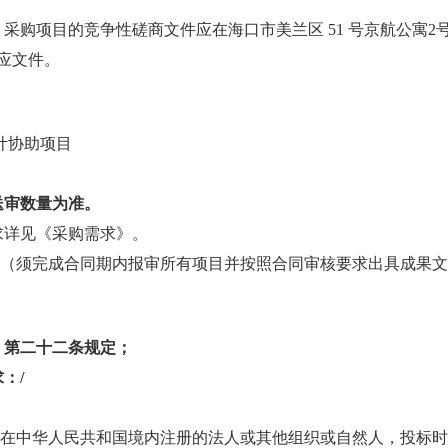
采购项目的竞争性磋商文件应在海口市美兰区
51 号京航公寓
应文件。
计协助项目
际送审数量为准。
求详见《采购需求》
。
年（须完成合同期内报审所有项目并按照合同审核要求出具成果
》第二十二条规定；
求
：
/
：是在中华人民共和国境内注册的法人或其他组织或自然人，投标