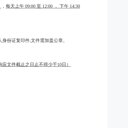
）
，
每天上午
0
9
:
0
0 至 12:00 ， 下午 14:30
身份证复印件,文件需加盖公章。
响应文件截止之日止不得少于
10日
）