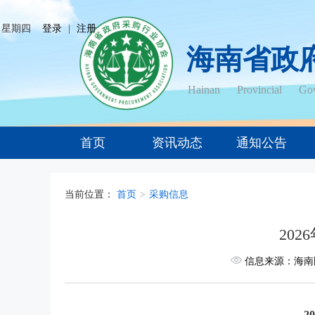
日 星期四
登录
|
注册
海南省政
Hainan Provincial Gov
首页
资讯动态
通知公告
当前位置：
首页
>
采购信息
20
信息来源：海南
2