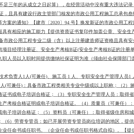
成立不足三年的从成立之日起算），在经营活动中没有重大违法记
证，
且具有建设行政主管部门核发的
市政公用工程施工总承包叁
革方案的通知》【建市〔
2020〕94 号】换发新证的
市政公用工程
面具有相应的施工能力【提供资质证书复印件加盖公章、安全生
备市政公用工程专业二级（含）以上注册建造师证资格且具有安
供项目经理注册证、安全生产考核
B证(安全生产考核B证的注册单
新入职人员以入职时间提供缴纳社保证明为准（须由社会保障部门
技术负责人
1人(可兼任)、施工员 1 人、专职安全生产管理人员1 
负责人(可兼任)：具备市政工程类相关专业中级或以上职称；（2
格证书或电子培训合格证；（3）专职安全生产管理人员：取得
生产考核合格证明或电子培训合格证。（4）质量员（可兼任）
或电子培训合格证；（5）资料员（可兼任）：取得省级住房和
；（6）劳资专管员：
如已开展劳资专管员岗位培训的地区，提供
企业任命书或任职书。（企业任命书或任职书格式自拟）
。【提