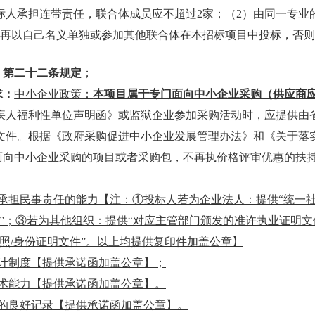
标人承担连带责任，联合体成员应不超过2家；（2）由同一专业
得再以自己名义单独或参加其他联合体在本招标项目中投标，否
》第二十二条规定
；
求：
中小企业政策：
本项目属于专门面向中小企业采购（供应商
疾人福利性单位声明函》或监狱企业参加采购活动时，应提供由
文件。根据《政府采购促进中小企业发展管理办法》和《关于落
，专门面向中小企业采购的项目或者采购包，不再执价格评审优惠的扶
立承担民事责任的能力【注：①投标人若为企业法人：提供“统一
”；③若为其他组织：提供“对应主管部门颁发的准许执业证明文
照/身份证明文件”。以上均提供复印件加盖公章】
会计制度【提供承诺函加盖公章】；
技术能力【提供承诺函加盖公章】。
金的良好记录【提供承诺函加盖公章】。