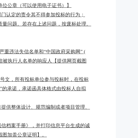
单位公章（可以使用电子证书）】
部门认定的责令其不得参加投标的行为；
质量问题。若存在上述问题，按废标处理。
政府采购严重违法失信名单和“中国政府采购网” (
cn/）失信被执行人名单的响应人【
提供网页截图
】5 号文，所有投标单位参与投标时，在投标
%”的承诺，承诺函具体格式由投标人自拟
目提供整体设计、规范编制或者项目管理、
诚信档案手册》，并打印信息平台生成的诚
截图加盖公章证明】
。