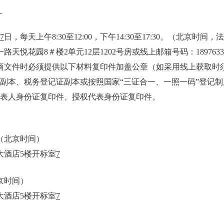
。
7
日
，每天上午
8:30
至
12:00
，下午
14:30
至
1
7
:
3
0
。（北京时间，法
一路天悦花园
8＃楼2单元12层1202号房或线上邮箱号码：189763357
商文件时必须提供以下材料复印件加盖公章（如采用线上获取时
证副本、税务登记证副本或按照国家“三证合一、一照一码”登记
代表人身份证复印件、授权代表身份证复印件。
（北京时间）
大酒店5楼开标室
7
京时间）
大酒店5楼开标室
7