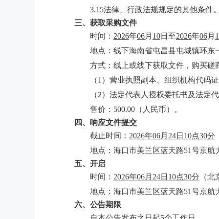
3.1
5
法律、行政法规规定的其他条件
三、获取采购文件
时间：
202
6
年
0
6
月
10
日
至
202
6
年
0
6
月
1
地点：线下海南省屯昌县屯城镇环东
方式：线上或线下获取文件，购买磋
（
1）营业执照副本、组织机构代码
（
2）法定代表人授权委托书及法定
售价：
500.00（人民币）。
四、响应文件提交
截止时间：
2026年0
6
月
24
日
10点
3
0分
地点：
海口市美兰区蓝天路
51号京航
五、开启
时间：
2026年0
6
月
24
日
10点
3
0分
（北
地点：
海口市美兰区蓝天路
51号京航
六、公告期限
自本公告发布之日起
5
个工作日。