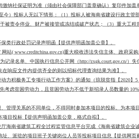
供缴纳社保证明为准（须由社会保障部门盖章确认）复印件加盖
日至今
）投标人无以下情形：（
1）投标人被海南省建设行政主管
处于被责令停业、财产被接管或冻结或破产状态；（3）重大工程
环保类行政处罚记录声明函【提供声明函加盖公章】。
 网站( www.creditchina.gov.cn)重大税收违法失信主体、
行为记录名单、中国执行信息公开网（http://zxgk.court.gov.
未在响应文件内提供齐全的则以招标代理查询结果为准
】。
劳动力积极务工专项行动工作方案》的通知（琼脱贫指【
2020
先考虑贫困劳动力，且贫困劳动力不低于新招录人员数量的 10
股、管理关系的不同单位，不得同时参加本项目的投标。为本项
本项目投标【提供声明函加盖公章，格式自拟】。
设厅海南省建筑工程全过程监管信息平台完成《海南省建筑企业
地址、派驻的项目班子关键岗位人员等投标项目信息【提供网页