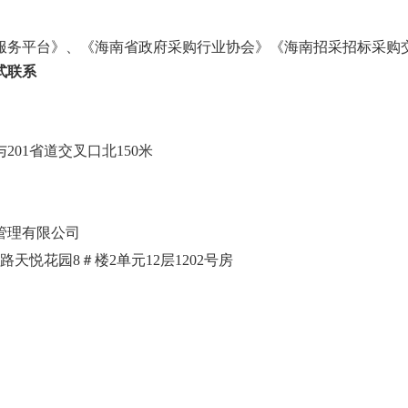
服务平台》、《海南省政府采购行业协会》《海南招采招标采购
式联系
与
201省道交叉口北150米
管理有限公司
路天悦花园
8＃楼2单元12层1202号房