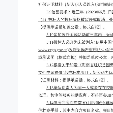
社保证明材料（新入职人员以入职时间提
3.
9
信誉要求：近三年（
2023年6月1
（2）投标人的投标资格被暂停或取消，
【提供承诺函加盖公章，格式自拟】。
3.
10
参加政府采购活动前三年内，无
3.1
1
投标人必须为未被列入
“信用中国”
www.ccgp.gov.cn)政府采购严重违法失信
或承诺函（格式自拟）并加盖单位公章，
3.1
2
根据关于印发《海南省组织贫困
文件中须提供“若中标本项目，新劳动力优
【证明材料：提供承诺函，格式自拟】。
3.1
3
单位负责人为同一人或者存在控
监理、检测等服务的供应商，不得再参加
3.1
4供应商应在海南省住房和城乡建
信档案手册，其中内容含项目名称、项目